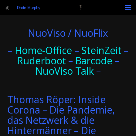
Dade Murphy
NuoViso / NuoFlix
–
Home-Office
–
SteinZeit
–
Ruderboot
–
Barcode
–
NuoViso Talk
–
Thomas Röper: Inside
Corona – Die Pandemie,
das Netzwerk & die
Hintermänner – Die