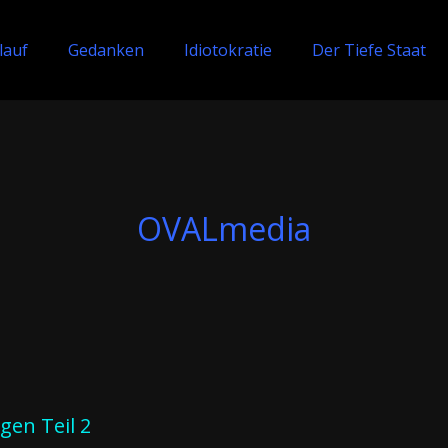
lauf
Gedanken
Idiotokratie
Der Tiefe Staat
OVALmedia
gen Teil 2