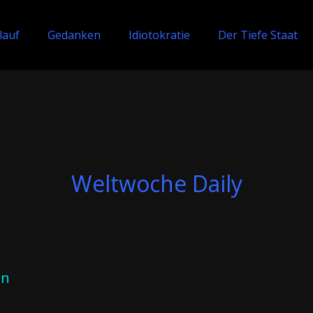
lauf
Gedanken
Idiotokratie
Der Tiefe Staat
Weltwoche Daily
rn