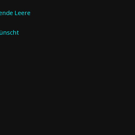
ende Leere
ünscht