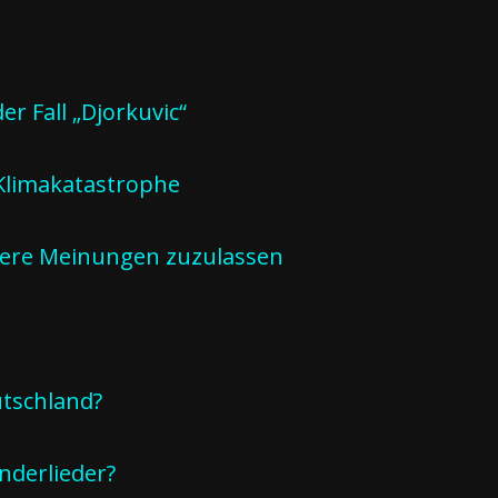
r Fall „Djorkuvic“
 Klimakatastrophe
ndere Meinungen zuzulassen
tschland?
inderlieder?